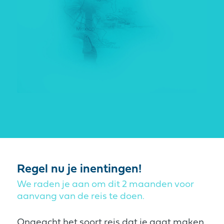
Regel nu je inentingen!
We raden je aan om dit 2 maanden voor
aanvang van de reis te doen.
Ongeacht het soort reis dat je gaat maken