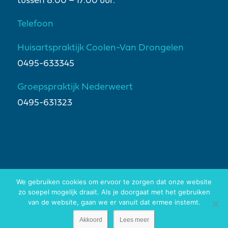
tussen 8:00 – 17:00 uur.
Telefoon
Huisartspraktijk Coolen-Van Drongelen
0495-633345
Groepspraktijk Nederweert
0495-631323
We gebruiken cookies om ervoor te zorgen dat onze website
zo soepel mogelijk draait. Als je doorgaat met het gebruiken
van de website, gaan we er vanuit dat ermee instemt.
Copyright Reisadvies Nederweert -
Privacyverklaring
- Website door
Bonsai media
Akkoord
Lees meer