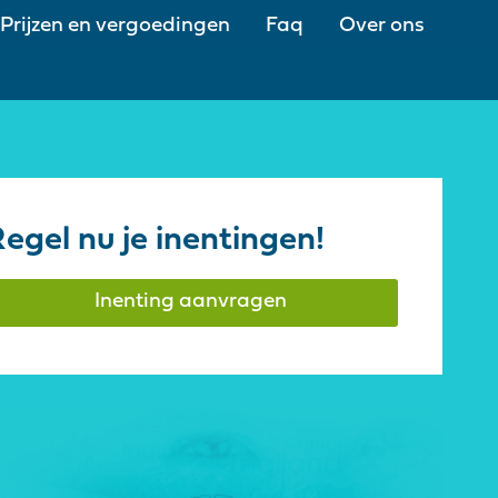
Prijzen en vergoedingen
Faq
Over ons
egel nu je inentingen!
Inenting aanvragen