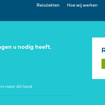
Reisziekten
Hoe wij werken
ngen u nodig heeft.
R
rs naar dit land.