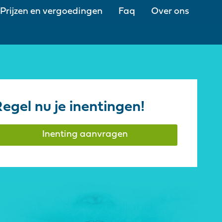
Prijzen en vergoedingen
Faq
Over ons
egel nu je inentingen!
Inenting aanvragen