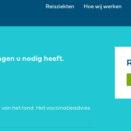
Reisziekten
Hoe wij werken
ngen u nodig heeft.
R
 van het land. Het vaccinatieadvies