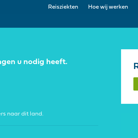
Reisziekten
Hoe wij werken
ngen u nodig heeft.
R
rs naar dit land.