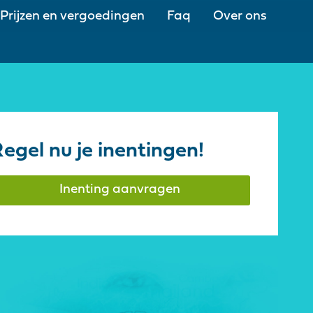
Prijzen en vergoedingen
Faq
Over ons
egel nu je inentingen!
Inenting aanvragen