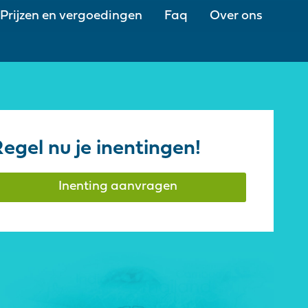
Prijzen en vergoedingen
Faq
Over ons
egel nu je inentingen!
Inenting aanvragen