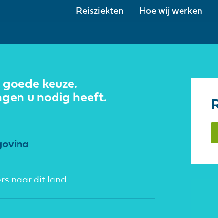
Reisziekten
Hoe wij werken
e goede keuze.
ngen u nodig heeft.
R
govina
rs naar dit land.