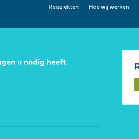
Reisziekten
Hoe wij werken
ngen u nodig heeft.
R