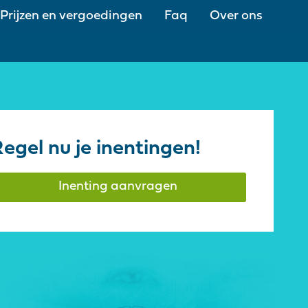
Prijzen en vergoedingen
Faq
Over ons
egel nu je inentingen!
Inenting aanvragen