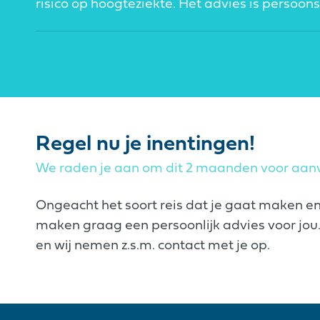
risico op hoogteziekte. Het advies is persoo
Regel nu je inentingen!
We raden je aan om dit 2 maanden voor aanv
Ongeacht het soort reis dat je gaat maken e
maken graag een persoonlijk advies voor jou. 
en wij nemen z.s.m. contact met je op.