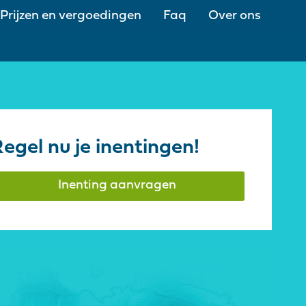
Prijzen en vergoedingen
Faq
Over ons
egel nu je inentingen!
Inenting aanvragen