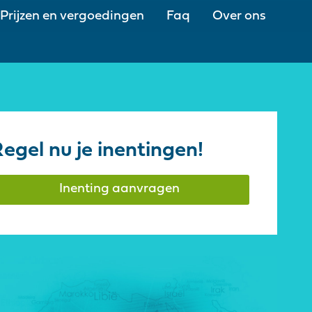
Prijzen en vergoedingen
Faq
Over ons
egel nu je inentingen!
Inenting aanvragen